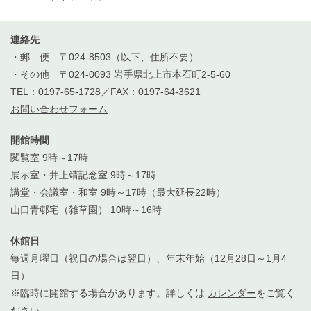
連絡先
・郵 便 〒024-8503（以下、住所不要）
・その他 〒024-0093 岩手県北上市本石町2-5-60
TEL：0197-65-1728／FAX：0197-64-3621
お問い合わせフォーム
開館時間
閲覧室 9時～17時
展示室・井上靖記念室 9時～17時
講堂・会議室・和室 9時～17時（最大延長22時）
山口青邨宅（雑草園） 10時～16時
休館日
毎週月曜日（祝日の場合は翌日）、年末年始（12月28日～1月4
日）
※臨時に開館する場合があります。詳しくは
カレンダー
をご覧く
ださい。