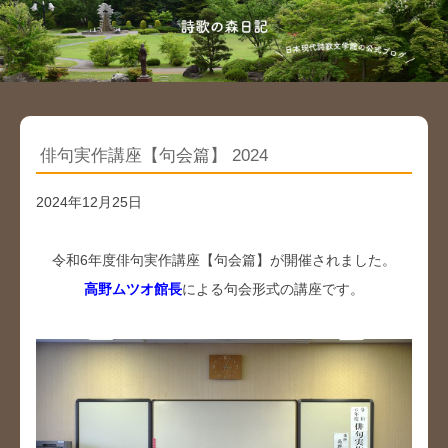
俳句実作講座【句会篇】 2024
2024年12月25日
令和6年度俳句実作講座【句会篇】が開催されました。
高野ムツオ館長
による句会形式の講座です。