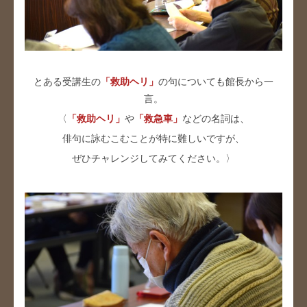
とある受講生の
「救助ヘリ」
の句についても館長から一
言。
〈
「救助ヘリ」
や
「救急車」
などの名詞は、
俳句に詠むこむことが特に難しいですが、
ぜひチャレンジしてみてください。〉