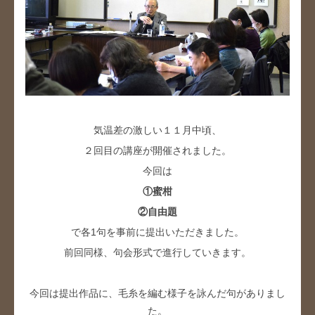
気温差の激しい１１月中頃、
２回目の講座が開催されました。
今回は
①蜜柑
②自由題
で各1句を事前に提出いただきました。
前回同様、句会形式で進行していきます。
今回は提出作品に、毛糸を編む様子を詠んだ句がありまし
た。