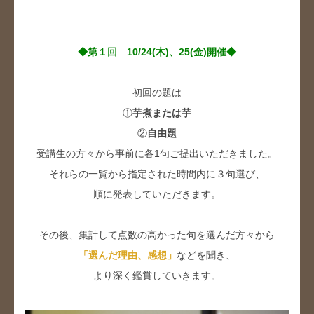
◆第１回 10/24(木)、25(金)開催◆
初回の題は
①
芋煮または芋
②
自由題
受講生の方々から事前に各1句ご提出いただきました。
それらの一覧から指定された時間内に３句選び、
順に発表していただきます。
その後、集計して点数の高かった句を選んだ方々から
「選んだ理由、感想」
などを聞き、
より深く鑑賞していきます。