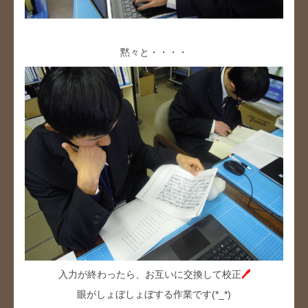
黙々と・・・・
入力が終わったら、お互いに交換して校正
🖊
眼がしょぼしょぼする作業です(*_*)