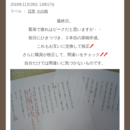
2019年11月28日 11時17分
ラベル ：
日常
その他
最終日。
緊張で疲れはピークだと思いますが・・
前日にひきつづき、２本目の原稿作成。
これもお互いに交換して校正
🖊
さらに職員が校正して、間違いをチェック
🖊🖊
自分だけでは間違いに気づかないものです。