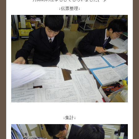
↓伝票整理↓
↓集計↓