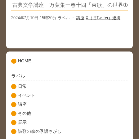
古典文学講座 万葉集ー巻十四「東歌」の世界➀
2024年7月10日 15時30分 ラベル ：
講座
X（旧Twitter）連携
HOME
ラベル
日常
イベント
講座
その他
展示
詩歌の森の季語さがし