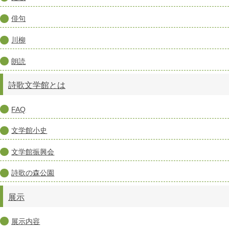
俳句
川柳
朗読
詩歌文学館とは
FAQ
文学館小史
文学館振興会
詩歌の森公園
展示
展示内容