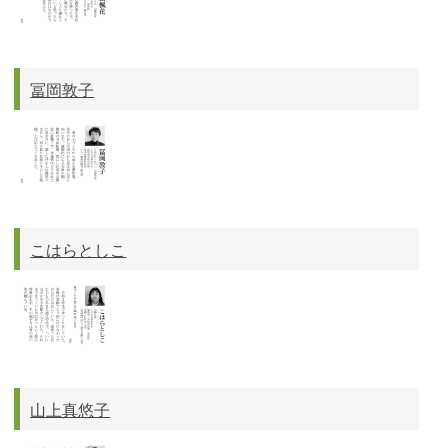
冨岡敦子
こはらとしこ
山上真悠子