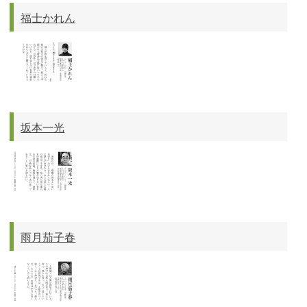
福士かれん
坂本一光
雨月茄子春