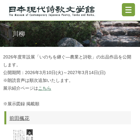
川柳
2026年度常設展「いのちを継ぐ―農業と詩歌」の出品作品を公開
します。
公開期間：2026年3月10日(火)～2027年3月14日(日)
※朗読音声は順次追加いたします。
展示紹介ページは
こちら
※展示図録 掲載順
前田楓花