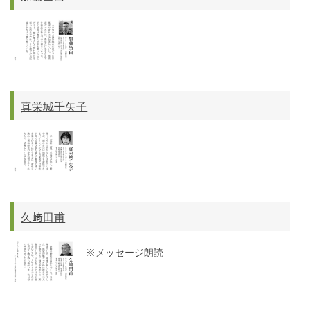
真栄城千矢子
久﨑田甫
※メッセージ朗読