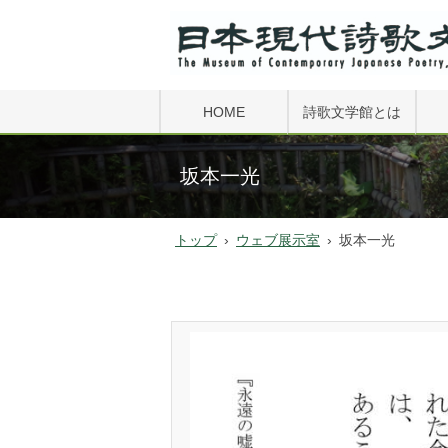
HOME
詩歌文学館とは
FAQ
坂本一光
文学館小史
トップ
›
ウェブ展示室
›
坂本一光
文学館振興会
詩歌の森公園
過