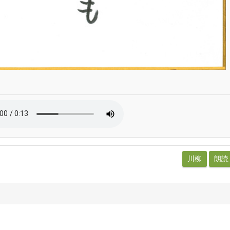
川柳
朗読