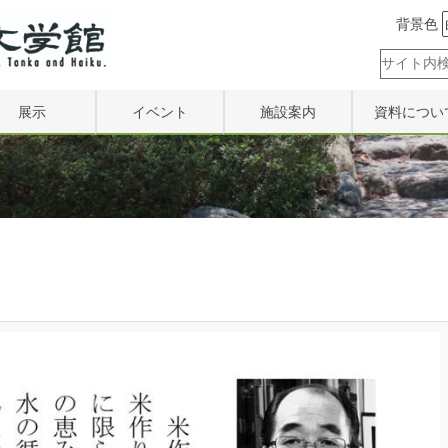
背景色
展示
イベント
施設案内
資料につい
展示内容
イベント情報
施設案内
寄贈
井上靖記念室
作品募集情報
設備利用案内
利用
山口青邨宅
過去の講座
去の展示一覧
過去の集い
過去のシンポジウム