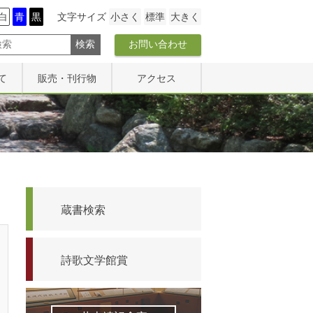
白
青
黒
文字サイズ
小さく
標準
大きく
お問い合わせ
て
販売・刊行物
アクセス
販売物一覧
アクセス
研究紀要
文学碑マップ
館報『詩歌の森』
蔵書検索
詩歌文学館賞