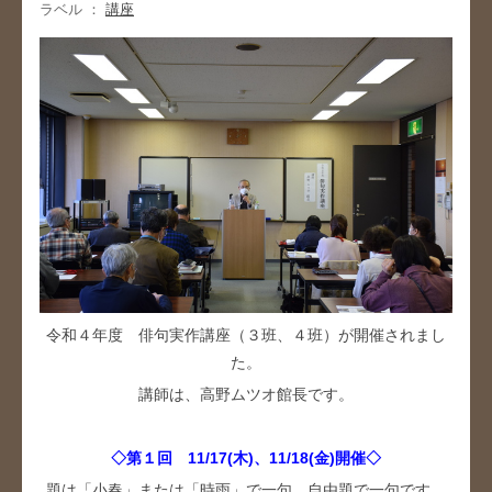
ラベル ：
講座
令和４年度 俳句実作講座（３班、４班）が開催されまし
た。
講師は、高野ムツオ館長です。
◇第１回 11/17(木)、11/18(金)開催◇
題は「小春」または「時雨」で一句、自由題で一句です。