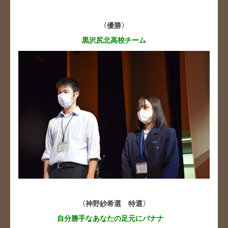
〈優勝〉
黒沢尻北高校チーム
〈神野紗希選 特選〉
自分勝手なあなたの足元にバナナ