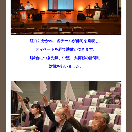
紅白に分かれ、
各チームが俳句を発表し、
ディベートを経て
勝敗がつきます。
1試合につき先鋒、中堅、大将戦の計3回、
対戦を行いました。