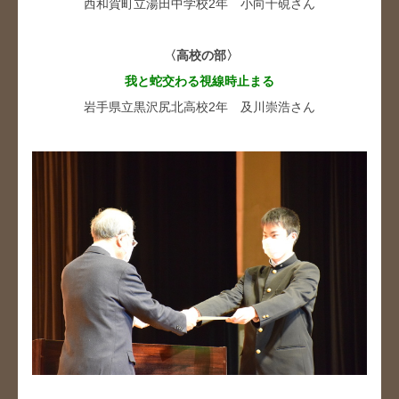
西和賀町立湯田中学校2年 小向十硯さん
〈高校の部〉
我と蛇交わる視線時止まる
岩手県立黒沢尻北高校2年 及川崇浩さん