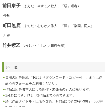
前田康子
（まえだ・やすこ／歌人、『塔』選者）
俳句
町田無鹿
（まちだ・むじか／俳人、『澤』『楽園』同人）
川柳
竹井紫乙
（たけい・しおと／川柳作家）
応 募
専用の応募用紙（下記よりダウンロード・コピー可）、または作
品応募フォームをご利用ください。
作品は応募者本人による新作・未発表のものに限ります。
1分野につき、ひとり2作品まで応募できます。
詩は作品タイトル・氏名を含め、1作品につき20字×30行＝600字