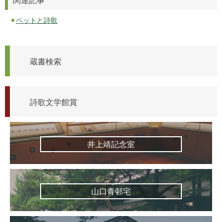
ペットと詩歌
蔵書検索
詩歌文学館賞
井上靖記念室
山口青邨宅