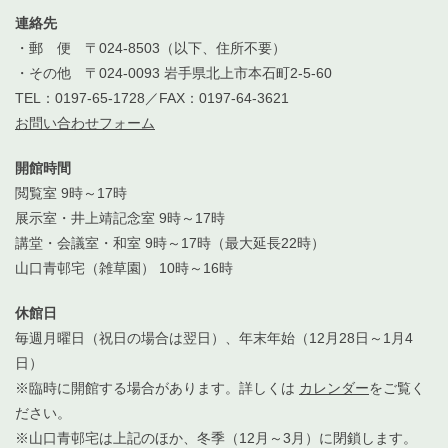
連絡先
・郵 便 〒024-8503（以下、住所不要）
・その他 〒024-0093 岩手県北上市本石町2-5-60
TEL：0197-65-1728／FAX：0197-64-3621
お問い合わせフォーム
開館時間
閲覧室 9時～17時
展示室・井上靖記念室 9時～17時
講堂・会議室・和室 9時～17時（最大延長22時）
山口青邨宅（雑草園） 10時～16時
休館日
毎週月曜日（祝日の場合は翌日）、年末年始（12月28日～1月4
日）
※臨時に開館する場合があります。詳しくは
カレンダー
をご覧く
ださい。
※山口青邨宅は上記のほか、冬季（12月～3月）に閉鎖します。