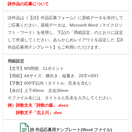
詩作品の応募について
詩作品は《【詩】作品応募フォーム》に原稿データを添付して
ご応募ください。原稿データは、Microsoft Word（マイクロソ
フト・ワード）を使用し、下記の「用紙設定」のとおりに設定
して作成してください。あらかじめレイアウトを設定した【詩
作品応募用テンプレート】もご利用いただけます。
用紙設定
【文字】MS明朝、11ポイント
【用紙】A4サイズ、横向き、縦書き、20字×30行
【字数】600字以内（タイトル、氏名を含む）
【余白】上下40mm 左右30mm
※ファイル名には、タイトルと氏名を入力してください。
例）詩歌文夫「詩歌の森」.docx
詩歌文子「北上川」.doc
詩 作品応募用テンプレート(Word ファイル)