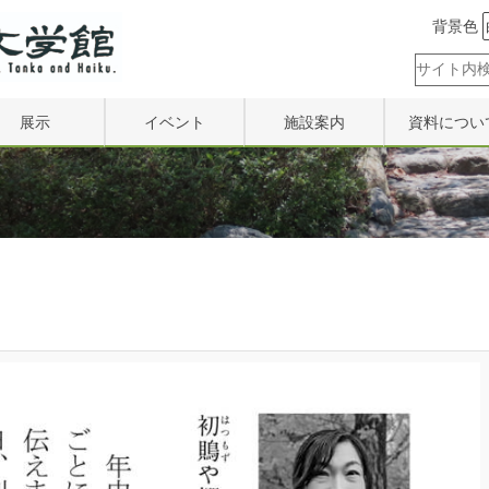
背景色
展示
イベント
施設案内
資料につい
展示内容
イベント情報
施設案内
寄贈
井上靖記念室
作品募集情報
設備利用案内
利用
山口青邨宅
過去の講座
去の展示一覧
過去の集い
過去のシンポジウム