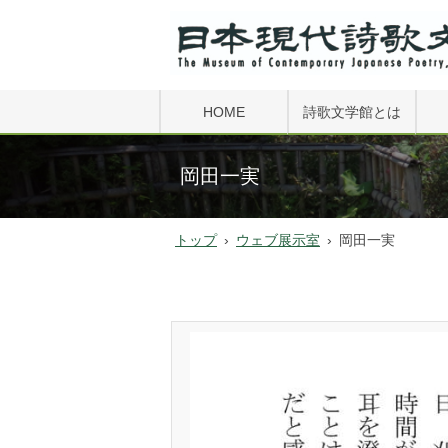
HOME
詩歌文学館とは
FAQ
岡田一実
文学館小史
トップ
›
ウェブ展示室
›
岡田一実
文学館振興会
詩歌の森公園
過