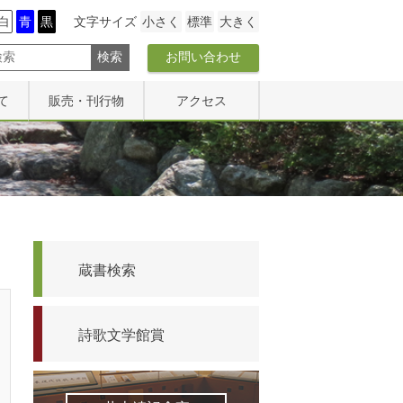
白
青
黒
文字サイズ
小さく
標準
大きく
お問い合わせ
て
販売・刊行物
アクセス
販売物一覧
アクセス
研究紀要
文学碑マップ
館報『詩歌の森』
蔵書検索
詩歌文学館賞