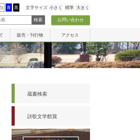
白
青
黒
文字サイズ
小さく
標準
大きく
お問い合わせ
て
販売・刊行物
アクセス
販売物一覧
アクセス
研究紀要
文学碑マップ
館報『詩歌の森』
蔵書検索
詩歌文学館賞