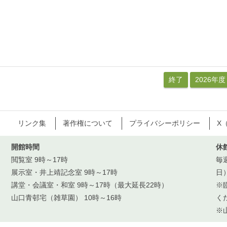
終了
2026年度
リンク集
著作権について
プライバシーポリシー
X
開館時間
休
閲覧室 9時～17時
毎
展示室・井上靖記念室 9時～17時
日
講堂・会議室・和室 9時～17時（最大延長22時）
※
山口青邨宅（雑草園） 10時～16時
く
※