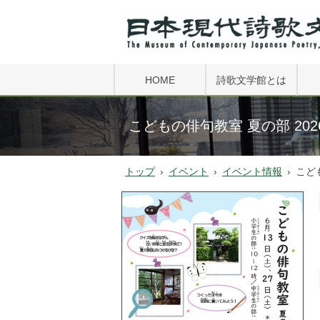
HOME
詩歌文学館とは
FAQ
こどもの俳句教室 夏の部 202
文学館小史
トップ
›
イベント
›
イベント情報
›
こど
文学館振興会
詩歌の森公園
過