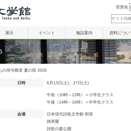
背景色
展示
イベント
施設案内
資料につい
展示内容
イベント情報
施設案内
寄贈
6
井上靖記念室
作品募集情報
設備利用案内
利用
もの俳句教室 夏の部 2026
山口青邨宅
過去の講座
日時
6月13日(土)、27日(土)
去の展示一覧
過去の集い
午前（10時～12時）＝小学生クラス
過去のシンポジウム
午後（14時～16時）＝中学生クラス
会場
日本現代詩歌文学館 和室
雑草園
詩歌の森公園