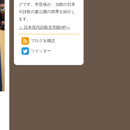
グです。学芸係が、当館の日常
や詩歌の森公園の四季を紹介し
ます。
＞ 日本現代詩歌文学館HPへ
ブログを購読
ツイッター