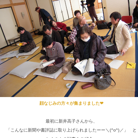
顔なじみの方々が集まりました❤
最初に新井高子さんから、
「こんなに新聞や書評誌に取り上げられましたーー＼(^o^)／」 と