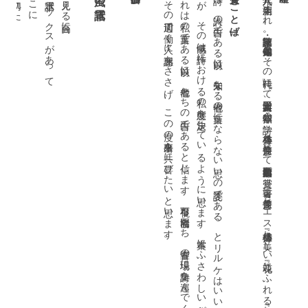
がひとつ
白い電話ボックスがあって
海の見える高台に
。
す
そ
と
受賞のことば
詩は
、詩人
の告白
で
あ
る以前
に
、未知
な
る他者
の言葉
に
な
ら
な
い思
い
の委託
で
あ
る
、
と
リ
ル
ケ
は
い
い
ま
す
。彼
の「他者」
に
は
、天使
と死者
も
ふ
く
ま
れ
ま
が
、
そ
の感慨
は詩作
に
お
け
る私
の態度
を決定
し
て
い
る
よ
う
に思
い
ま
す
。本賞
に
ふ
さ
わ
し
い言葉
が
も
し
、
あ
の詩集
に記
さ
れ
て
い
た
な
ら
、
れ
は私
の言葉
で
あ
る以前
に
、他者
た
ち
の告白
で
あ
る
と信
じ
ま
す
。不可視
な協同者
た
ち
、審査
の現場
に詩集
を運
ん
で
く
れ
た読者
、
そ
し
て本
を送
り
だ
し
て
く
れ
た書肆
そ
の周辺
で働
く人々
に感謝
を
さ
さ
げ
、
こ
の度
の出来事
を共
に喜
び
た
い
と思
い
ま
す
一九六八年、新潟生まれ。批評家・随筆家。二〇〇七年「越知保夫とその時代」にて三田文学新人賞、一六 年『叡知の詩学 小林秀雄と井筒俊彦』にて西脇順三郎学術賞を受賞。著書に『井筒俊彦』『イエス伝』『小林秀雄 美しい花』『魂にふれる』『生きる哲学』『悲しみの秘義』『言葉の贈り物』など。
]