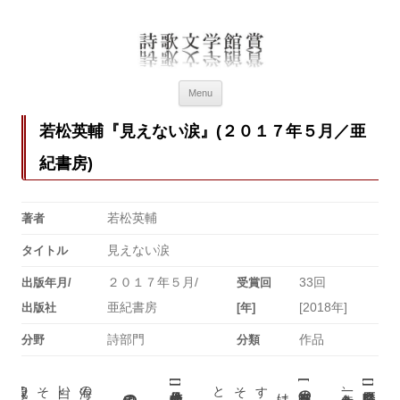
詩歌文学館賞
詩歌文学館賞30回記念特設ページ
Menu
若松英輔『見えない涙』(２０１７年５月／亜
紀書房)
若松英輔
著者
見えない涙
タイトル
２０１７年５月/
33回
出版年月/
受賞回
亜紀書房
[2018年]
出版社
[年]
詩部門
作品
分野
分類
配線の切れた
そこに
[
[
[
]
]
風の電話