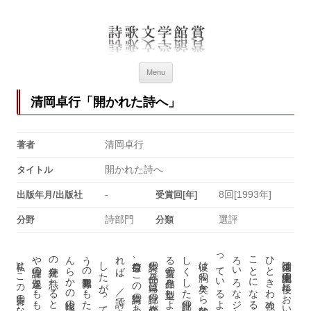
詩歌文学館賞
詩歌文学館賞30回記念特設ページ
Menu
清岡卓行「開かれた詩へ」
清岡卓行
著者
開かれた詩へ
タイトル
-
8回[1993年]
出版年月/出版社
受賞回[年]
詩部門
選評
分野
分類