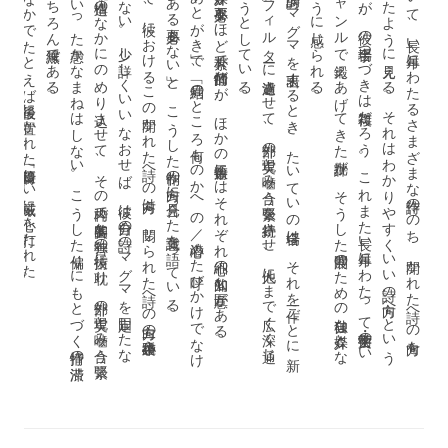
。
う
ん
の
や
れ
。
。
し
る
。
ひ
こ
ろ
っ
そ
こ
で
は
、
岩石の
う
え
に
根を
お
ろ
し
、
日光や
風雨や
海鳥の
も
と
に
育つ
双葉の
き
び
し
い
現実へ
優し
い
注目が
、
不遇な
境遇に
あ
る
人間の
爽や
か
な
自立へ
の
慈し
み
と
敬意に
、
や
が
て
密か
に
重な
っ
て
る
よ
う
に
感じ
ら
れ
る
私はこの詩集のなかでたとえば最後に置かれた詩篇「優しい威厳」に心を打たれた。
し
た
が
っ
て
、
彼に
お
け
る
こ
の
開か
れ
た
詩へ
の
方向は
、
閉じ
ら
れ
た
詩へ
の
方向の
一種袋小路ふ
の
雰囲気を
も
た
な
い
。
少し
詳し
く
い
い
な
お
せ
ば
、
彼は
自分の
詩の
マ
グ
マ
を
固定し
た
な
ら
か
の
比喩の
構造の
な
か
に
の
め
り
込ま
せ
て
、
そ
の
枠内で
審美的な
独善の
技術に
耽り
、
外部の
現実と
嚙み
合う
緊張
持続を
忘れ
る
と
い
っ
た
愚か
な
ま
ね
は
し
な
い
。
こ
う
し
た
偏り
に
も
と
づ
く
抒情の
渋滞
論理の
混迷と
も
も
ち
ろ
ん
無縁で
あ
る
彼自身、
こ
の
詩集の
「あ
と
が
き
」で
、
「結局の
と
こ
ろ
何も
の
か
へ
の
／
心潜め
た
呼び
か
け
で
な
け
ば
、
／
詩で
あ
る
必要も
な
い
」と
、
こ
う
し
た
制作の
方向に
見合っ
た
意識を
語っ
て
い
る
詩集の作品二、三篇は批評の媒介が不必要なほど素朴で抒情的だが、ほかの二十数篇にはそれぞれ細心の知的な意匠がある。
彼は
胸の
奥か
ら
詩的な
マ
グ
マ
を
表出す
る
と
き
、
た
い
て
い
の
場合は
、
そ
れ
を
一作ご
と
に
新
く
し
た
批評の
フ
ィ
ル
タ
ーに
濾過さ
せ
て
、
外部の
現実と
嚙み
合う
緊張を
持続さ
せ
、
他人に
ま
で
広く
深く
通じ
言葉の
作品を
造型し
よ
う
と
し
て
い
る
大岡信は
『地上楽園の
午後』に
お
い
て
、
長い
年月に
わ
た
る
さ
ま
ざ
ま
な
詩作の
の
ち
、
開か
れ
た
詩へ
の
方向を
と
き
わ
強め
た
よ
う
に
見え
る
。
そ
れ
は
わ
か
り
や
す
く
い
い
詩の
方向へ
と
い
う
と
に
な
る
が
、
彼の
場合手つ
づ
き
は
複雑だ
ろ
う
。
こ
れ
ま
た
長い
年月に
わ
た
っ
て
文学・芸術の
い
い
ろ
な
ジ
ャ
ン
ル
で
鍛え
あ
げ
て
き
た
批評が
、
そ
う
し
た
展開の
た
め
の
独自な
媒介と
な
て
い
る
よ
う
に
感じ
ら
れ
る