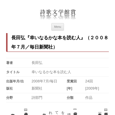
詩歌文学館賞
詩歌文学館賞30回記念特設ページ
Menu
長田弘『幸いなるかな本を読む人』（２００８
年７月／毎日新聞社）
長田弘
著者
幸いなるかな本を読む人
タイトル
2008年7月/毎日
24回
出版年月/出
受賞回
新聞社
[2009年]
版社
[年]
詩部門
作品
分野
分類
[
[
[
]
]