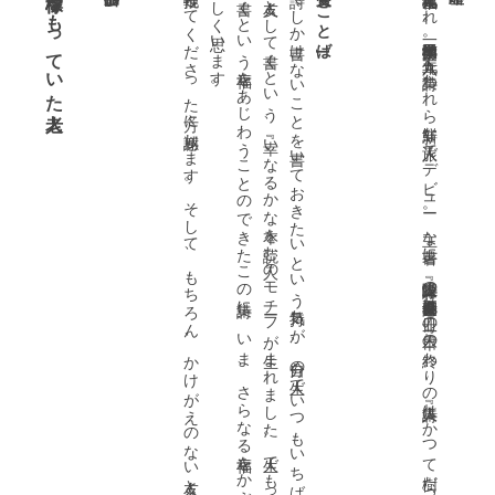
くことである。
。
を友人
て書
れ
受賞のことば
檸檬をもっていた老人
推輓してくださった方々に感謝します。そして、もちろん、かけがえのない友人としての二十五冊の本たちにも。
詩で
し
か書
け
な
い
こ
と
を書
い
て
お
き
た
い
と
い
う気持
ち
が
、自分
の人生
で
い
つ
も
い
ち
ば
ん身近
だ
っ
た本
に
む
か
っ
て働
い
た
と
き
、本
と
し
て書
く
と
い
う
、『幸
い
な
る
か
な本
を読
む人』
の
モ
チー
フ
が生
ま
れ
ま
し
た
。人生
で
も
っ
と
も長
く深
く付
き合
っ
た親
し
い
も
の
に
つ
い
く
と
い
う幸福
を
あ
じ
わ
う
こ
と
の
で
き
た
こ
の詩集
に
、
い
ま
、
さ
ら
な
る幸福
を
か
ぶ
せ
て
い
た
だ
い
た
こ
と
を
と
て
も
う
し
く思
い
ま
す
一九三九年福島市生まれ。早稲田大学第一文学部卒。一九六五年、詩集『われら新鮮な旅人』でデビュー。主な著書に、詩集『深呼吸の必要』『食卓一期一会』『世界は一冊の本』『一日の終わりの詩集』『人はかつて樹だった』、エッセー『詩は友人を数える方法』など多数。
]