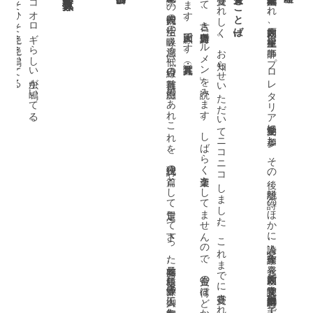
ひそひそ絶え絶え鳴いてる。
終りコオロギらしい虫が鳴いてる。
。（写真・笠井武）
え
り
「老世紀界隈で」の旧時代人の生活の呼吸、溜息、低い目線の蕪雑言、愚痴のあれこれを、現代詩の一篇として選定して下さった安藤元雄、飯島耕一、井坂洋子の御三人に御礼申します。
受賞のことば
受賞う
れ
し
く
。
お知
ら
せ
い
た
だ
い
て
ニ
コ
ニ
コ
し
ま
し
た
。
こ
れ
ま
で
に受賞
さ
れ
た方々
と肩
を並
べ
る
こ
と
、光栄
で
す
。受賞式
に
は挨拶
に代
て
、古
き自作詩「遠野
ド
ル
メ
ン」
を読
み
ま
す
。
し
ば
ら
く道楽
を
し
て
ま
せ
ん
の
で
、賞金
の何
ほ
ど
か
で「
ダ
ダ
と
い
う名
の店」
と
い
う写真入
り小
さ
い本
を作
ま
す
。大正回顧
で
す
一九〇六年十一月三十日群馬生まれ。萩原朔太郎、室生犀星に師事。プロレタリア文学運動に参加し、その後、離脱。詩のほかに詩人論、作家論を発表。『萩原朔太郎』で読売文学賞。詩集『望郷蠻歌・風や天』で芸術選奨文部大臣賞。『監獄裏の詩人たち』で読売文学賞。『伊藤信吉著作集』（全七巻）刊行中。群馬県立土屋文明記念文学館館長。
]