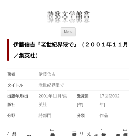
詩歌文学館賞
詩歌文学館賞30回記念特設ページ
Menu
伊藤信吉『老世紀界隈で』（２００１年１１月
／集英社）
伊藤信吉
著者
老世紀界隈で
タイトル
2001年11月/集
17回[2002
出版年月/出
受賞回
英社
年]
版社
[年]
詩部門
作品
分野
分類
[
[
[
]
]