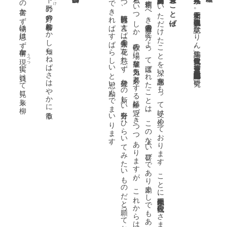
なき対局の部屋
もの書かず物は思はず何事か
。
つ
が
た信頼
。
受賞のことば
私も
い
つ
し
か
、作歌
の場
に華麗
な気力
を必要
と
す
る年齢
に近
づ
き
つ
つ
あ
り
ま
す
が
、
こ
れ
か
ら
は
む
し
ろ
、
い
っ
そ
う自
ら
を奔放
に
ほ
ど
き
つ
、世阿弥風
に言
え
ば「年々去来
の花」
を忘
れ
ず
、幾分
か
の新
し
い分野
を
ひ
ら
い
て
み
た
い
も
の
だ
と願
っ
て
お
り
ま
す
。
こ
の受賞
を一
つ
の転機
に
す
る
こ
と
で
き
れ
ば
す
ば
ら
し
い
と思
い励
ん
で
ま
い
り
ま
す
第四回詩歌文学館賞を
い
た
だ
け
た
こ
と
を深
い感謝
を
も
っ
て受
け止
め
て
お
り
ま
す
。
こ
と
に昭和三十年代以来
、現代短歌
の
さ
ま
ざ
ま
な問題
に
よ
き刺戟
を与
え
つ
づ
け
て下
さ
っ
す
べ
き選考委員
の方々
に
よ
っ
て選
ば
れ
た
こ
と
は
、
こ
の上
な
い喜
び
で
あ
り励
ま
し
で
も
あ
り
ま
す
一九二八年東京生れ。昭和女子大卒。現代歌人協会理事。歌誌「かりん」編集。現代短歌女流賞、迢空賞等受賞。歌集『早笛』『無限花序』『桜花伝承』『葡萄唐草』古典評論「鬼の研究」
の芦野の柳若柳むかし知らねばさはやかに散る
]
うつつ
現実
に負けて見に来し柳