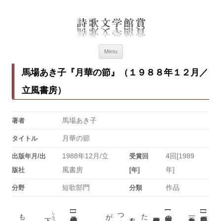
詩歌文学館賞
詩歌文学館賞30回記念特設ページ
Menu
馬場あき子『月華の節』（１９８８年１２月／
立風書房）
馬場あき子
著者
月華の節
タイトル
1988年12月/立
4回[1989
出版年月/出
受賞回
風書房
年]
版社
[年]
短歌部門
作品
分野
分類
しもつけ
[
[
[
]
]
下野