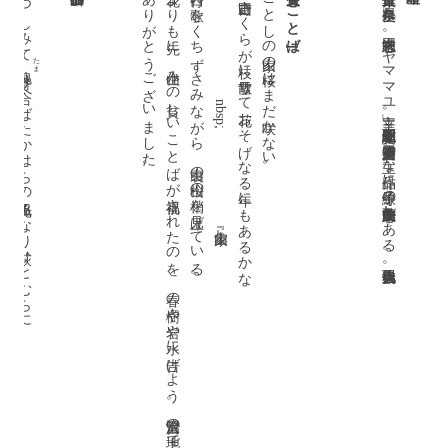
つつしみて
nbsp;
受賞のことば
ありがとうございました。
花よりも先に、山住みの貧しいことばが祝福されたのを、春の樹々や岩や水に告げよう。宮沢賢治の土地で賞をいただけるのもうれしい。
西行の歌をくちずさみながら、裏山の山桜の梢を見上げている。
ことしの山家の桜はまだ咲かない。
大正十五年一月一日、奈良県生れ。同志社大中退。「ヤママユ」主宰。昭和五十三年『縄文紀』で第十二回迢空賞受賞。主な作品に『子午線の繭』『前登志夫歌集』がある。現代歌人協会会員。
吉野山さくらが枝に雪散りて花おそげなる年にもあるかな
]
たま
寄り合へばたかはらの風光るなり萩ひとむらに