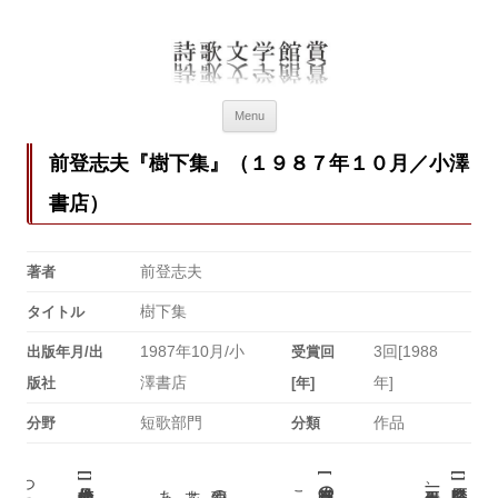
詩歌文学館賞
詩歌文学館賞30回記念特設ページ
Menu
前登志夫『樹下集』（１９８７年１０月／小澤
書店）
前登志夫
著者
樹下集
タイトル
1987年10月/小
3回[1988
出版年月/出
受賞回
澤書店
年]
版社
[年]
短歌部門
作品
分野
分類
[
[
[
]
]