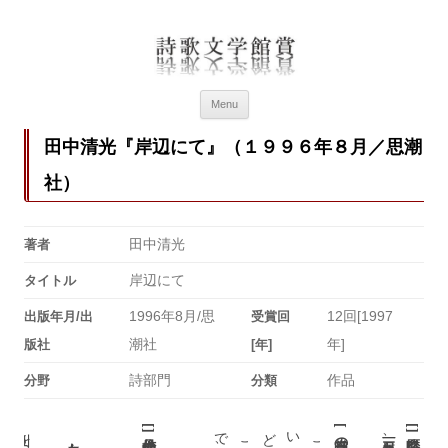
詩歌文学館賞
詩歌文学館賞30回記念特設ページ
Menu
田中清光『岸辺にて』（１９９６年８月／思潮
社）
田中清光
著者
岸辺にて
タイトル
1996年8月/思
12回[1997
出版年月/出
受賞回
潮社
年]
版社
[年]
詩部門
作品
分野
分類
[
[
[
]
]