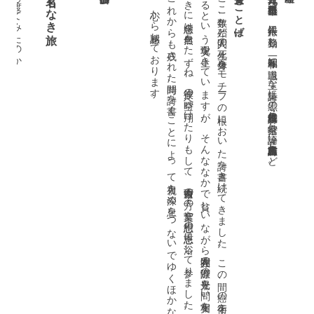
い闇の国からすこし
川を渡ってみたのか
で
。
。
い
ど
受賞のことば
名もなき旅
こ
れ
か
ら
も残
さ
れ
た時間
、詩
を書
く
こ
と
に
よ
っ
て視力
を深
め息
を
つ
な
い
で
ゆ
く
ほ
か
な
い私
に
と
っ
て
、
こ
の度
の受賞
は大
き
な励
ま
し
、心
か
ら感謝
し
て
お
り
ま
す
こ
こ数年
、殆
ど人間
の生死
、身体
を
モ
チー
フ
の根
に
お
い
た詩
を書
き続
け
て
き
ま
し
た
。
こ
の間
、癌
の手術
を受
け生死
の境
を
さ
ま
よ
っ
て
の
ち今
も通院
を続
け
て
る
と
い
う現実
を生
き
て
い
ま
す
が
、
そ
ん
な
な
か
で貧
し
い
な
が
ら人間存在
の際涯
の光景
を問
い実相
を映
し出
す詩
を求
め
て
き
た
つ
も
り
で
す
。
と
き
き
に想念
は自然
を
た
ず
ね
、彼岸
の時空
へ翔
け
た
り
も
し
て
、古今東西
の方々
の言葉
や思想
の恩恵
に浴
し
て参
り
ま
し
た
一九三一年三月一九日、長野県更埴市生れ。八十二銀行に勤務し、昭和五一年に退職。主な詩集に『黒の詩集』『収穫祭』『風の家』『空峠』。評論に『山村暮鳥』『詩人八木重吉』など。
]