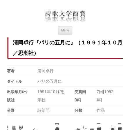
詩歌文学館賞
詩歌文学館賞30回記念特設ページ
Menu
清岡卓行『パリの五月に』（１９９１年１０月
／思潮社）
清岡卓行
著者
パリの五月に
タイトル
1991年10月/思
7回[1992
出版年月/出
受賞回
潮社
年]
版社
[年]
詩部門
作品
分野
分類
ま
それも
[
[
[
]
]