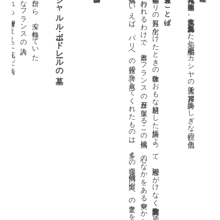
遙かなフランスの詩人
少年の日から、深く憧れていた
に行
。
受賞のことば
シャルル・ボードレールの墓
偶然といえば、パリへの旅行で詩を点火してくれたものは、多くの場合、偶然の出会いへの驚きをともなう事物への感動でした。
数年前パ
リ
の五月
に出
か
け
た
と
き
の体験
を
お
も
な題材
に
し
た詩集
に
よ
っ
て
、今回思
い
が
け
な
く詩歌文学館賞
を頂
く
こ
と
に
な
り
ま
し
た
が
、
そ
の式
は北上
の五月
わ
れ
る
わ
け
で
、日本
と
フ
ラ
ン
ス
の五月
が重
な
る
こ
の偶然
に
、心
の
な
か
を
あ
る爽
や
か
な風
が吹
き抜
け
て行
く
の
を感
じ
ま
す
一九二二年六月二九日、中国大連生れ。東大仏文卒。五九年処女詩集『氷った焰』。七〇年小説『アカシヤの大連』で芥川賞。詩集『ふしぎな鏡の店』他。
うえに
百何十年かまえに死んだ詩人。
]