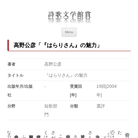
詩歌文学館賞
詩歌文学館賞30回記念特設ページ
Menu
高野公彦「『はらりさん』の魅力」
高野公彦
著者
『はらりさん』の魅力
タイトル
-
19回[2004
出版年月/出版
受賞回
年]
社
[年]
短歌部
選評
分野
分類
門
おほぞら
天穹