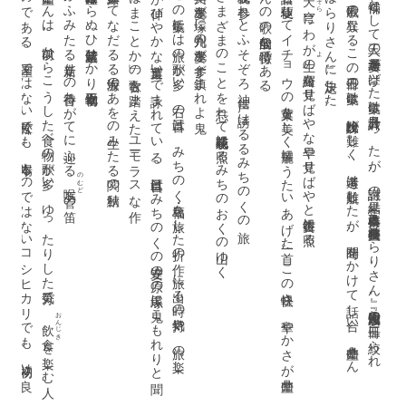
な
い
ろ
山埜井さんは、以前からこうした食べ物の歌が多い。ゆったりした気分で、
ふふみたる新走りの香待ちがてに迎ふる
韓国産松茸しらぬひ筑紫産越ひかり初物七十五日
鱗雲浮きてなだるる海坂のあをの生みたる関の秋鯖
。
こ
の歌集
に
は旅
の歌
が多
い
。右
の三首
は
、
み
ち
の
く・福島
を旅
し
た折
の作
。旅
に出
る時
の気持
や
、旅
の楽
し
さ
が伸
び
や
か
な言葉遣
い
で詠
ま
れ
て
い
る
。三首目
は「
み
ち
の
く
の安達
の原
の黒塚
に鬼
こ
も
れ
り
と聞
く
は
ま
こ
と
か」
の古歌
を踏
ま
え
た
ユー
モ
ラ
ス
な作
奥州の鬼婆が塚に九州の鬼婆が参ず鎮まれよ鬼
さまざまのことを忘れて残花余花陽に照るみちのおくの山ゆく
歌枕見て参れとふそぞろ神
。
古語
を駆使
し
て
イ
チ
ョ
ウ
の黄葉
を美
し
く華麗
に
う
た
い
あ
げ
た一首
。
こ
の軽快
さ
、華
や
か
さ
が山埜井
さ
ん
の歌
の全般的
な特徴
で
あ
る
。
た
の『
賞の候補
と
し
て三人
の選考委員
が挙
げ
た歌集
は計六冊
あ
っ
た
が
、討議
の結果
、橋本喜典『一己』
、山埜井喜美枝『
は
ら
り
さ
ん』
、永田和宏『風位』
の三冊
に絞
ら
れ
。歌風
の異
な
る
こ
の三冊
の歌集
は
、比較検討
が難
し
く
、選考
は難航
し
た
が
、時間
を
か
け
て話
し合
い
、山埜井
さ
ん
は
ら
り
さ
ん』
に決定
し
た
にわが
よ
の綺羅を見せばやな早や見せばやと銀杏黄に照る
声に誘はるるみちのくの旅
のむど
一管の笛
おんじき
飲食
を楽
し
む人
の
で
あ
る
。国産
で
は
な
い松茸
で
も
、本場
も
の
で
は
な
い
コ
シ
ヒ
カ
リ
で
も
、初物
は良
と歌
う
の
は
、
こ
の人
が
、旨
い
も
の
は旨
い
、
と
す
る豊
か
な心
を持
っ
て
い
る証拠
で
あ
う
。三首目