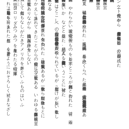
こ
れ
は二〇〇一年九月十一日
の一年
も前
に詠
ま
れ
た作品
だ
。全
く予言者
の
よ
う
に
お
そ
ろ
し
く鋭
い
ま
な
ざ
し
だ
強大にして如何ともなしがたきアメリカを好きといふものはいふ
。
竹山氏
は昭和二十年
、長崎
の浦上第一病院
に入院中
、長崎
に原子爆弾
が投下
さ
れ傷
を負
わ
れ
た
。『射禱』
は第六歌集
で
あ
る
が
、第一歌集
か
ら鮮烈
な体験
を
も
と
に
く
り
か
え
し詠
ま
れ
て
き
た
こ
と
が
ら
の集積
の上
に立
つ歌集
で
あ
る
。
い
わ
ゆ
る原爆体験
を根底
に置
く重
い歌集
で
あ
り
な
が
ら
、竹山氏
は声高
な詠
み方
を
し
な
い
て対象
。
。
『射禱』は今日的
で
、
や
わ
ら
か
い表現
で現実
の奥
の
も
の
を差
し示
す
と
こ
ろ
が魅力的
だ
と言
わ
れ
た
。宮
は
、今回
は二冊同時受賞
は出来
な
い
か
、
な
ど
と提示
し
た
。結局
、三人
と
も竹山広著『射禱』推薦
と
い
う
こ
と
に落付
い
た
結果的に見て、候補は竹山広『射禱』と清水房雄『桴遊去来』に絞られた。永田氏、来嶋氏は、二冊を読みくらべた結果、『桴遊去来』は、清水氏の前著『老耄章句』（第
第十七回詩歌文学館賞候補歌集アンケート九冊の中から、本年度選考委員が候補歌集を回答し、左の四冊が残った。
に
は『
と
こ
し
へ
の川』『葉桜
の丘』『残響』『一脚
の椅子』『千日千夜』『射禱』
の六冊
が収
め
ら
れ
て
い
る
が
、『射禱』
だ
け
が新
し
い歌集
と
し
と
な
る
あした
明日
フロリダみつみつを草生をわたる蟻の軍隊
22
回現代短歌大賞）の延長線
で
あ