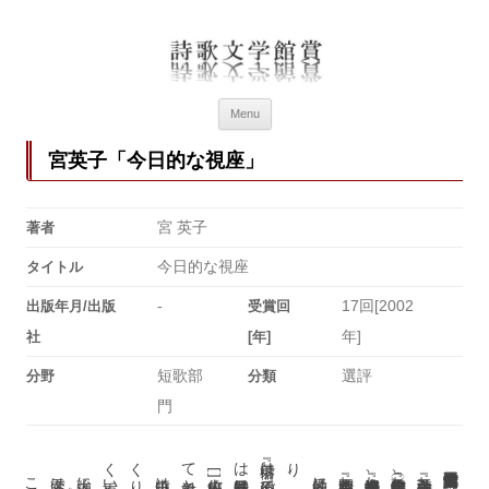
詩歌文学館賞
詩歌文学館賞30回記念特設ページ
Menu
宮英子「今日的な視座」
宮 英子
著者
今日的な視座
タイトル
-
17回[2002
出版年月/出版
受賞回
年]
社
[年]
短歌部
選評
分野
分類
門
。
天変は
竹山広
り
、
森岡貞香『敷妙』
清水房雄『桴遊去来』来嶋、永田、宮
竹山広『全歌集』（射禱）来嶋、永田、宮
玉井清弘『六白』
[
]