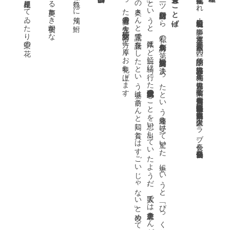
に立つ屈強の雲の峰
猿が屋根走りてゐたり栗の花
竹植うる声美しき夜明かな
法隆寺裏の流れに濁り鮒
。
よ
ん
さ
受賞のことば
一ツ橋綜合財団から、私の句集『真鳥』が第
一九三九年奈良生まれ。右城暮石・山口誓子に師事。『運河』主宰。『晨』『紫薇』同人。『西の季語物語』で俳人協会評論賞、句集『往馬』で俳人協会賞、句集『薬喰』で俳句四季大賞受賞。公益社団法人俳人協会常務理事。日本文藝家協会会員。大阪俳人クラブ会長。奈良県俳句協会会長。
]
31
回詩歌文学館賞に
決ま
っ
た
と
い
う
連絡を
受け
て
驚い
た
。
妻に
い
う
と
、
「び
っ
く
り
ぽ
ん
や
ね
ぇ
」と
笑い
、
「授賞式に
は
二人で
出る
ん
だ
」と
い
う
と
、
八年ほ
ど
前に
一緒に
行っ
た
日本現代詩歌文学館の
こ
と
を
思い
出し
て
い
た
よ
う
だ
。
歌人で
は
前登志夫さ
ん
が
受賞さ
れ
て
い
る
と
い
う
と
、
つ
い
先日、
前さ
の
奥さ
ん
と
電話で
長話を
し
た
と
い
う
妻は
「前さ
ん
と
同じ
賞と
は
す
ご
い
じ
ゃ
な
い
」と
改め
て
驚い
た
よ
う
だ
っ
た
。
こ
の
賞を
私に
与え
て
下
っ
た
選考委員の
先生方、
詩歌文学館の
方々に
厚く
お
礼申し
上げ
ま
す