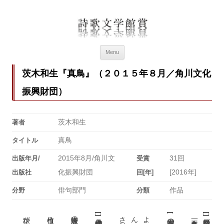
詩歌文学館賞
詩歌文学館賞30回記念特設ページ
Menu
茨木和生『真鳥』（２０１５年８月／角川文化
振興財団）
茨木和生
著者
真鳥
タイトル
2015年8月/角川文
31回
出版年月/
受賞
化振興財団
[2016年]
出版社
回[年]
俳句部門
作品
分野
分類
[
[
[
]
]