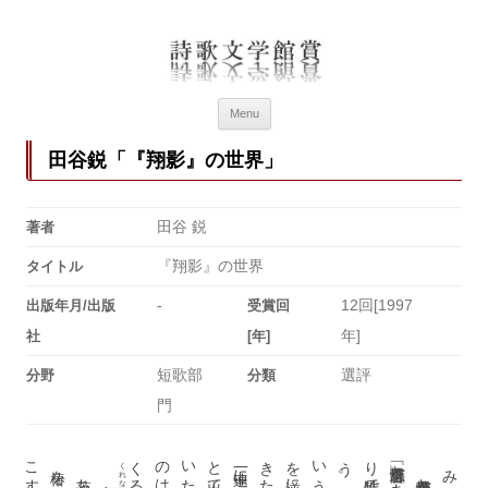
詩歌文学館賞
詩歌文学館賞30回記念特設ページ
Menu
田谷鋭「『翔影』の世界」
田谷 鋭
著者
『翔影』の世界
タイトル
-
12回[1997
出版年月/出版
受賞回
年]
社
[年]
短歌部
選評
分野
分類
門
。
くれない