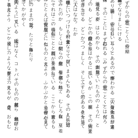
こ
き
を見
の色
と出
い
の
く
。
り特殊
う
い
を逆
き
「思惟菩薩」とあり傍題に「
椿を人間
の
よ
う
に見
て
い
る
。比喩
で
は
な
く
、
コ
ト
バ
そ
の
も
の
の材質感
か
ら
、感触
を呼
び
お
す手法
と言
え
よ
う
。
ど
こ
か説経
ぶ
し
の
よ
う
な世界
が
ほ
の見
え
る
が
、空虚
さ
へ
お
も
む
は
し
な
い
。目
を離
せ
ば作者
の心
は
ま
た別
の
も
の
へ
と移
り変
る
だ
ろ
う
。折々
の心
で
も
の
る
ま
な
ざ
し
が作者
の場合
、入念
で
、
た
や
す
く移
ろ
う
こ
と
は
な
い
が
、
い
わ
ば
、心
で対象
を染
め
て
ゆ
く在
り方
が
や
は
り特殊
だ
と言
え
る
だ
ろ
う
一連中に「手毬唄
う
た
い
つ
づ
け
る村
の道童女
と
な
り
て遊
び
い
ま
さ
ん」
も
あ
る
。
そ
の人
と共
に野辺
へ
て
み
た
の
か
、
も
し
く
は伝聞
か
ら
の想像
か
、平俗
な感傷
か
ら離
れ
て
、
む
し
ろ自在
な
、至
り着
た（
そ
れ
は
こ
の場合
、「病
む」
こ
と
と同義
だ
が）姿
を描
き出
し
て
い
る
。
こ
こ
か
ら放射
す
る
も
は
た
と
え
ば良寛
の思想
な
ど
に似
た
も
の
と言
え
よ
う
。
ふ
か
ぶ
か
と迫
る作者
の心
が見
え
て
る
みずからの意志のごとくに身の細り
落ちてかがやく
思惟菩薩とぞなりましにける
のままの花首べったりと椿落ちたり
――
妻の母
、目
し
い耳
し
う」
と
あ
る
の
で事情
が
わ
か
る
。一人
の身近
な人物
を見
る目
が通常
よ
で
、
そ
の
こ
と
に
ま
ず心打
た
れ
る
。「
み
ず
か
ら
の意志
の
ご
と
く」
と
は何
だ
ろ
。老境
に見
せ
る姿
が
、
は
じ
め
か
ら
、
そ
の人物
が庶幾
し
て
い
た
も
の
の
よ
う
だ
、
と
う
の
も
、
ど
こ
か
の即身仏
の心
を推
し
は
か
る
に似
て
い
る
が
、
こ
の表現
が
、
そ
の人物
の平素
に浮
き上
ら
せ
る
。
ど
こ
か
つ
つ
ま
し
く
、
そ
し
て一
す
じ芯
の
あ
る生
き方
を通
し
て
た人
で
は
な
か
っ
た
か