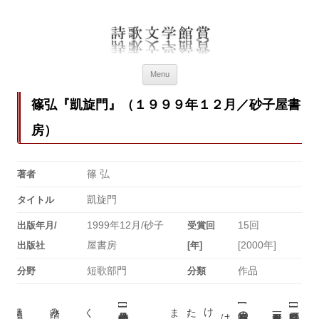
詩歌文学館賞
詩歌文学館賞30回記念特設ページ
Menu
篠弘『凱旋門』（１９９９年１２月／砂子屋書
房）
篠 弘
著者
凱旋門
タイトル
1999年12月/砂子
15回
出版年月/
受賞回
屋書房
[2000年]
出版社
[年]
短歌部門
作品
分野
分類
[
[
[
]
]