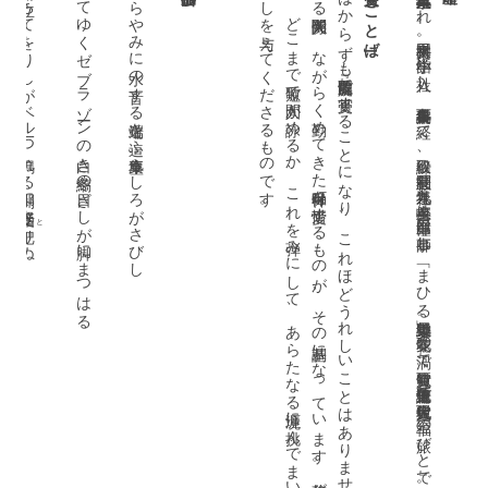
黙禱に立ちてをりしがベル一つ鳴れる刹那に受話器を
踏みてゆくゼブラゾーンの白き縞冬の日ざしが脚にまつはる
くらやみに水の音する道端を這ふ集塵車うしろがさびし
。
け
た
ま
受賞のことば
は
か
ら
ず
も歌集『凱旋門』
で受賞
す
る
こ
と
に
な
り
、
こ
れ
ほ
ど
う
れ
し
い
こ
と
は
あ
り
ま
せ
ん
。
こ
の歌集
は
、出版人
と
し
て
の仕上
げ
の時期
に
お
る人間関係
や
、
な
が
ら
く勤
め
て
き
た神保町
を愛惜
す
る
も
の
が
、
そ
の基調
に
な
っ
て
い
ま
す
。修辞
が優先
す
る時代
に
あ
っ
て
、一層「私」
の生
き方
に拘泥
し
ま
し
。
ど
こ
ま
で短歌
で人間
が詠
め
る
か
、
こ
れ
を弾
み
に
し
て
、
あ
ら
た
な
る境涯
に挑
ん
で
ま
い
り
ま
す
。一
つ
の節目
に
、
こ
の賞
は
、大
き
な励
し
を与
え
て
く
だ
さ
る
も
の
で
す
一九三三年三月二三日東京生まれ。早大国文科卒。小学館に入社し、百科事典編集長を経て、取締役、社長室顧問、九九年退社。土岐善麿、窪田章一郎に師事し、「まひる野」編集委員。歌集『花の渦』で短歌研究賞。『近代短歌論争史』で現代短歌大賞。『至福の旅びと』で迢空賞。九九年紫綬褒章。現代歌人協会理事長。
]
と
りぬ