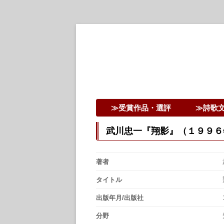
詩歌文学館賞30回記念特設ページ
詩歌文学館賞
≫受賞作品・選評
≫詩歌
武川忠一『翔影』（１９９６
著者
タイトル
出版年月/出版社
分野