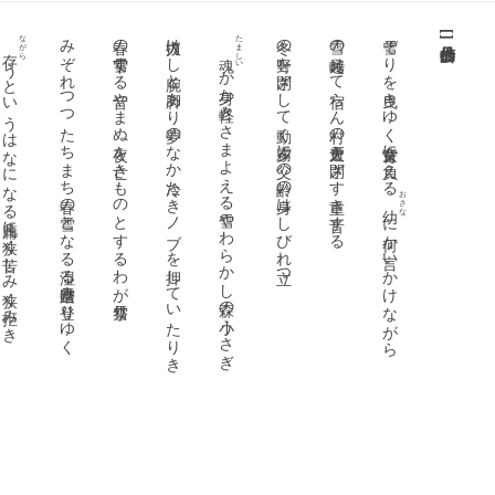
ながら
みぞれつつたちまち春の雪となる湿る雪道踏み登りゆく
春の雪雫する音やまぬ夜を亡きものとするわが雪祭り
力抜けし腕と脚あり夢のなか冷たきノブを押していたりき
たましい
冬の野を閉ざして動く夕霧に父の齢の身はしびれ立つ
雪の峠越えて宿らん村の道大戸を閉ざす重き音する
雪ぞりを曳きゆく童女背に負える
[
]
うというはなになる凡庸に狭く苦しみ狭く拒みき
か身か軽々とさまよえる雪やわらかし森の小うさぎ
おさな
に何か言いかけながら