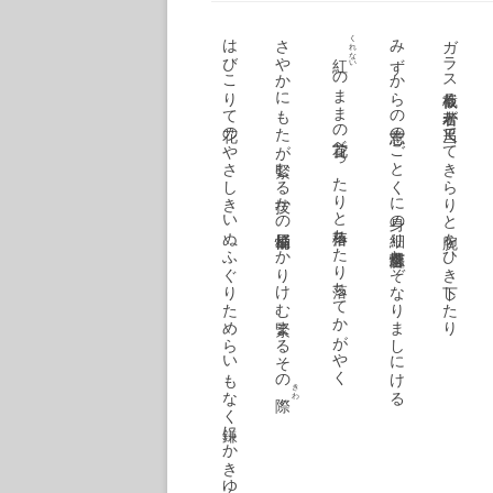
すぎゆきの崩るる崖をもう詠むな過去は未来を青く研ぐあぐ
白紙を展べて歌詠むつたな歌つぶやくままの睦月ぞ今日は
われと妻と座敷わらしと夜の更けを点してガラスの雫見ており
あかときを葉守りの神の目覚めたり森はひそけく語り続くる
はびこりて花のやさしきいぬふぐりためらいもなく鎌にかきゆく
さやかにもたが緊むる技かの桶屋愉しかりけむ緊まるその
くれない
みずからの意志のごとくに身の細り思惟菩薩とぞなりましにける
ガラス板截る若者が尺当ててきらりと腕をひき下したり
のままの花首べったりと椿落ちたり落ちてかがやく
きわ