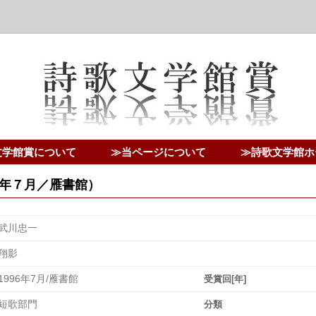
文学館賞について
≫当ページについて
≫詩歌文学館ホ
年７月／雁書館）
武川忠一
翔影
1996年7月/雁書館
受賞回[年]
短歌部門
分類