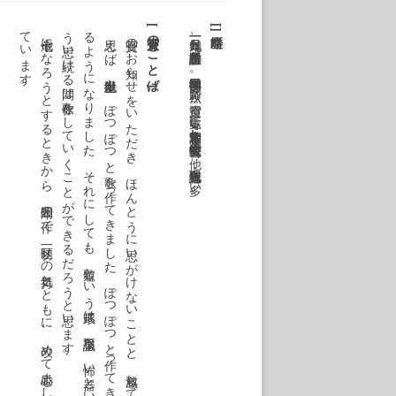
て
。
。
る
う思
[
[
受賞のことば
]
七十歳に
な
ろ
う
と
す
る
と
き
か
ら
、三年間
の作
で
、一区切
り
の気持
と
と
も
に
、改
め
て心励
ま
し
、身
を
ひ
き
し
め
て歩
き
た
い
と
、自分
に言
い
き
か
せ
い
ま
す
思え
ば
、半世紀以上
も
、
ぽ
つ
ぽ
つ
と歌
を作
っ
て
き
ま
し
た
。
ぽ
つ
ぽ
つ
と作
っ
て
き
て
、
こ
の何年
か
は
、作歌
の楽
し
み
の
よ
う
な思
い
も感
じ
よ
う
に
な
り
ま
し
た
。
そ
れ
に
し
て
も
、短歌
と
い
う形式
は
、不思議
な
、怖
い器
と
い
う思
い
を新
た
に
し
て
い
ま
す
。
こ
れ
か
ら
も
そ
い続
け
る間
は作歌
を
し
て
い
く
こ
と
が
で
き
る
だ
ろ
う
と思
い
ま
す
受賞のお知らせをいただき、ほんとうに思いがけないことと、感激しております。
一九一九年一〇月一〇日、長野県諏訪市生れ。早稲田大学文学部卒。『秋照』で迢空賞。歌集に『氷湖』『窓冷』『青釉』等。研究書『土岐善麿』の他、近・現代短歌論も多い。
]