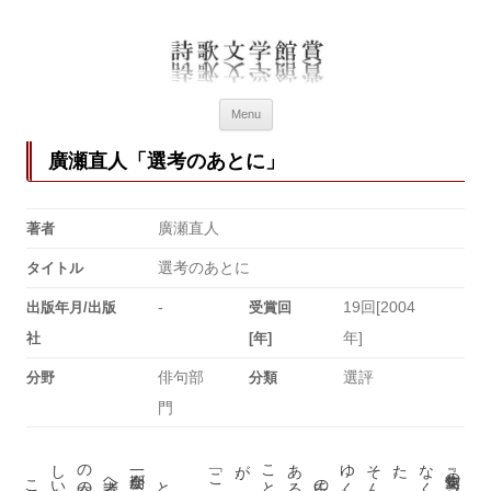
詩歌文学館賞
詩歌文学館賞30回記念特設ページ
Menu
廣瀬直人「選考のあとに」
廣瀬直人
著者
選考のあとに
タイトル
-
19回[2004
出版年月/出版
受賞回
年]
社
[年]
俳句部
選評
分野
分類
門
。
。