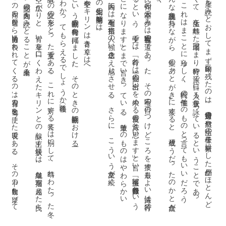
こ
の
作句の
過程か
ら
特徴的に
表わ
れ
て
く
る
の
は
固有の
地名を
使っ
た
表現で
あ
る
。
そ
の
中の
数句を
挙げ
て
み
る
。
読者へ
の
註文の
形を
と
っ
た
文章で
あ
る
。
こ
れ
に
対す
る
答え
は
別に
し
て
、
晴れ
わ
た
っ
た
冬
の
空の
広が
り
と
、
青い
草を
口に
く
わ
え
た
キ
リ
ン
と
の
醸し
出す
状景に
は
、
単純な
描写を
越え
た
氏ら
し
い
感受の
内面を
読み
と
る
こ
と
が
出来る
。
氏の
作句の
基本の
歩み
は
客観写生の
道で
あ
っ
た
。
そ
の
写生の
目の
つ
け
ど
こ
ろ
を
捜す
最も
よ
い
方法は
吟行で
あ
る
と
い
う
。
文中で
は
、
「吟行と
は
一期一会の
出合い
を
求め
る
最良の
方法と
思い
ま
す
」と
言い
、
「写生派は
当然吟行派と
い
う
こ
と
に
な
り
ま
す
」と
ま
で
言い
き
っ
て
い
る
。
筆致そ
の
も
の
は
や
わ
ら
か
い
が
、
内面に
は
写生句を
目指す
人の
強い
信念さ
え
感じ
さ
せ
る
。
さ
ら
に
、
こ
う
い
う
文章が
続く
な
た
そ
ゆ
期一会がわかってもらえるでしょうか（後略）」
「この句集の開巻第一句には、
句集『葛の
崖』を
読み
と
お
し
て
ま
ず
印象に
残っ
た
の
は
、
日常身辺の
自然や
生活の
様子を
素材に
し
た
作品が
ほ
と
ん
ど
く
て
、
生活を
離れ
た
場面つ
ま
り
吟行や
旅で
目に
入る
状景を
詠っ
て
い
る
と
い
う
こ
と
で
あ
っ
。
こ
れ
は
ま
こ
と
に
珍ら
し
く
、
峠氏の
個性そ
の
も
の
と
言っ
て
も
い
い
だ
ろ
う
。
ん
な
読後感を
持ち
な
が
ら
、
集の
〝あ
と
が
き
〟に
接す
る
と
、
成程そ
う
だ
っ
た
の
か
と
合点が
く
という動物園の吟行句を掲げました。そのときの動物園における一
冬空やキリンは青き草くはへ