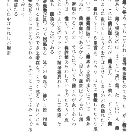
いましがた出かけられしが梅雨の雷
夏座敷棺は怒濤を蓋ひたる
。
あ
に
え
。
の
よ
こ
と
に
つ
が
れ
ほ
の
『秋』は
著者の
第五句集。
読売文学賞を
得た
『夏』に
つ
づ
く
円熟の
作品集で
あ
る
。
私は
こ
の
句集を
読ん
で
、
作者は
い
ま
日本で
、
作句の
現場を
り
あ
り
と
伝え
る
こ
と
の
で
き
る
唯一の
存在だ
と
つ
く
づ
く
感ず
る
。
そ
れ
と
と
も
挨拶句の
数が
多い
こ
と
に
お
ど
ろ
か
さ
れ
る
。
そ
の
こ
と
に
つ
い
て
ふ
み
こ
ん
で
考
て
み
よ
う
た
と
え
ば
こ
の
二句。
前句は
加藤楸邨の
、
後句は
伏鱒二の
追悼句。
と
も
に
成五年の
七月に
作ら
れ
て
い
る
。
前句は
日入棺さ
れ
た
楸邨
お
顔へ
の
畏怖を
全力で
う
た
っ
て
い
る
も
の
で
、
邨直伝の
う
た
い
方で
あ
る
。
作者が
「な
ん
て
美
い
お
顔だ
」と
三度く
り
か
え
す
の
を
私は
そ
の
背後で
た
し
か
に
聞い
た
。
後句は
も
う
す
こ
気楽に
う
た
え
た
の
だ
ろ
う
が
、
大好き
だ
っ
た
伏鱒二、
十日の
そ
の
死の
お
ど
ろ
き
を
、
二世界の
俳
雰囲気で
さ
ら
り
と
ま
と
め
た
の
で
あ
る
。
句と
し
て
は
こ
ち
ら
が
ず
っ
と
う
ま
が
、
そ
の
か
わ
り
前句に
は
全身の
切な
さ
が
こ
も
っ
て
強く
打た
れ
る
ほ
か
は
な
い
の
あ
る
選考は
飯島晴子・深見け
ん
二・平井照敏に
よ
っ
て
お
こ
な
わ
れ
、
各自二、
三冊の
句集を
推薦、
審査し
た
の
で
あ
っ
た
。
幸い
、
川崎展宏『秋』が
全員
意中に
あ
り
、
異議な
く
授賞に
決定し
た
の
は
、
ま
こ
と
に
気持よ
い
結果だ
っ
た
。
と
は
い
え
、
飯島委員
り
、
こ
れ
は
私家版的出版で
入手は
困難な
も
の
だ
が
、
『河原枇杷男句集』は
見直し
す
べ
し
と
強調さ
れ
、
す
ぐ
れ
た
前衛作家も
の
よ
う
に
無視さ
れ
て
し
ま
う
と
力を
す
ぼ
ま
せ
て
し
ま
う
の
が
残念と
指摘さ
れ
た
こ
は
、
今後反芻さ
れ
て
ゆ
く
べ
き
重要な
発言で
あ
っ
た
ろ
う
。
ほ
か
に
深見委員は
清崎敏郎『凡』の
し
た
た
か
な
成果
つ
い
て
、
平井委員は
石原八束『仮幻』の
重厚な
詩味に
つ
い
て
、
飯島・平井両委員は
大峯あ
き
ら
『夏の
峠』の
深ま
り
に
つ
い
て
、
推薦の
弁を
ら
ね
た
。
年間の
業績が
対象な
の
で
あ
る
か
ら
、
幾つ
も
の
秀品が
数え
上げ
ら
れ
る
の
は
当然だ
、
選考の
場が
か
わ
る
こ
と
で
、
そ
れ
ら
に
つ
い
て
の
評価の
ず
れ
が
大き
く
あ
ら
わ
る
の
は
、
俳句価値観の
か
つ
て
な
い
多様化と
評価の
閉鎖性を
あ
ら
わ
し
て
い
る
の
だ
ろ
う
と
思う
。
ん
と
う
に
よ
い
句へ
の
フ
ラ
ン
ク
で
闊達な
追求が
必要と
思わ
れ
た
。
そ
し
て
『秋』の
選定は
、
そ
意味で
も
、
理想的な
結論と
な
っ
た
の
で
あ
る