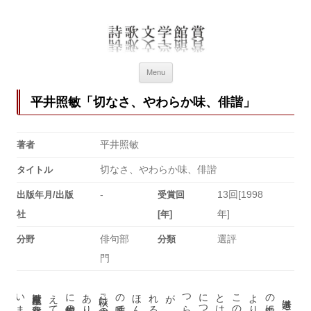
詩歌文学館賞
詩歌文学館賞30回記念特設ページ
Menu
平井照敏「切なさ、やわらか味、俳諧」
平井照敏
著者
切なさ、やわらか味、俳諧
タイトル
-
13回[1998
出版年月/出版
受賞回
年]
社
[年]
俳句部
選評
分野
分類
門