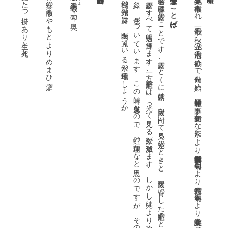
の螢火になれるか
夏帽子ふたつ掛けあり生と死と
竹の葉の散るやもとよりめまひ癖
究極の順光の露は、太陽が見ている水の地球でしょうか。
。
の露
に緑
受賞のことば
書名の玉響
は露
の
こ
と
で
す
。露
、
と
く
に朝露
は
、太陽
を向
い
て見
る逆光
の
と
き
と
、太陽
を背
に
し
た順光
の
と
き
と
で
は
、全
く違
っ
て見
え
ま
す
。逆光
で
は
、一面
が
す
べ
て透明
に輝
き
ま
す
。一方
、順光
で
は
、光
っ
て見
え
る数
が激減
し
ま
す
。
し
か
し光
は
よ
り強
く
、
し
か
も透明
で
は
な
く
、青
、黄
、赤
、
た
ま
と
、色
が
つ
い
て
い
ま
す
。
こ
の時
は反射光
な
の
で
、虹
の原理
か
な
と思
う
の
で
す
が
、
そ
の景
に魅了
さ
れ
て
、今回書名
と
し
ま
し
た
一九五二年夏至、熊本市生まれ。二十一歳の秋、兄の正木浩一の勧めで俳句を始め、能村登四郎に師事。句集『静かな水』により芸術選奨文部科学大臣賞、句集『羽羽』により蛇笏賞、本句集により読売文学賞を受賞。二
ぐ耳の奥
]