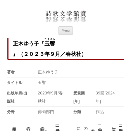
詩歌文学館賞
詩歌文学館賞30回記念特設ページ
Menu
たまゆら
正木ゆう子『
玉響
』（２０２３年９月／春秋社）
正木ゆう子
著者
玉響
タイトル
2023年9月/春
39回[2024
出版年月/出
受賞回
秋社
年]
版社
[年]
俳句部門
作品
分野
分類
春眠の繊毛
[
[
[
]
]
そよ