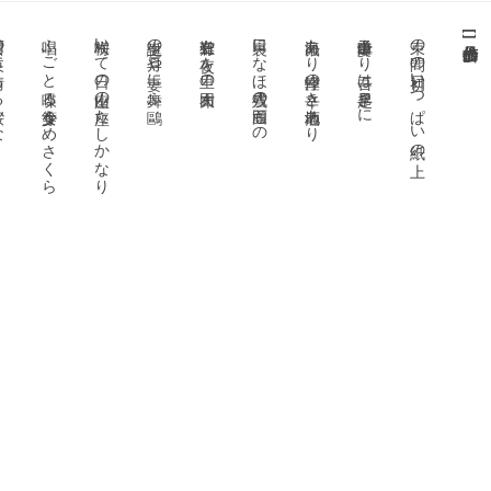
桜かな
唱ふごと喋る少女等うめさくら
梅咲いて日の座山の座たしかなり
生誕の二月や妻に舞ふ鷗
有難や一夜を里の大布団
裏口になほ残雪の頑固もの
海鼠あり津軽の辛き地酒あり
白障子妻より吾は早起きに
束の間の初日いつぱい紙の上
[
]