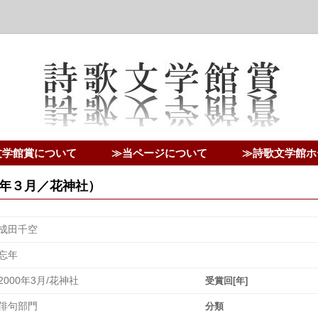
文学館賞について
≫当ページについて
≫詩歌文学館ホ
年３月／花神社）
成田千空
忘年
2000年3月/花神社
受賞回[年]
俳句部門
分類