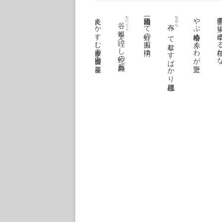
子に飛驒ひぐらしの藁の家
足るを知る顔してふくら雀かな
母を見に山を見にゆく小春かな
大橋を来て馥郁と林檎村
炎えかすむ多摩の横山師の寝墓
たにぐく
田一枚消えて蛙の国も消ゆ
ながら
やぶ椿小暗く赤くわが上野
雨雲の東に晴るる
谷蟆
へて草むすばかり桜桃忌
を咥へし蛇の顔三角