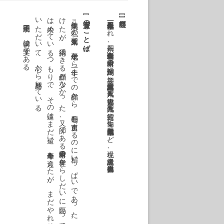
正岡子規曰く。〝俳句は文学〟である。
。
け
は求
い
[
[
受賞のことば
]
句集『忘年』は私
の第五句集
で
、平成七年
か
ら十一年
ま
で
の作品
か
ら
、四〇〇句
を自選
す
る
の
に精
い
っ
ぱ
い
で
あ
っ
た
。十年
に蛇笏賞
を受賞
し
て
か
ら
、発想
は自由
に
、表現
は自然体
に
と
こ
こ
ろ
が
た
が
、納得
で
き
る作品
が少
な
か
っ
た
。又
、師
で
あ
る中村草田男
の世界
か
ら
し
だ
い
に隔
た
っ
て
き
た思
い
が
あ
る
。
し
か
し師
の求
め
た
も
の
は今
も私
め
て
い
る
つ
も
り
で
、
そ
の道
は
ま
だ遠
い
。今年傘寿
を迎
え
た
が
、
ま
だ
や
れ
そ
う
な気
が
す
る
。
こ
の度
、選考委員
の皆
さ
ん
か
ら句作
の励
み
を
た
だ
い
て
、心
か
ら感謝
し
て
い
る
一九二一年三月三十一日青森市生まれ。四六年、青森俳句会「暖鳥」と中村草田男の「萬緑」創刊に参加。五三年第一回萬緑賞。八九年『人日』で俳人協会賞。九八年『白光』で蛇笏賞。句集に『地霊』『天門』『成田千空句集』など。現在、萬緑選者。俳人協会名誉会員。
]