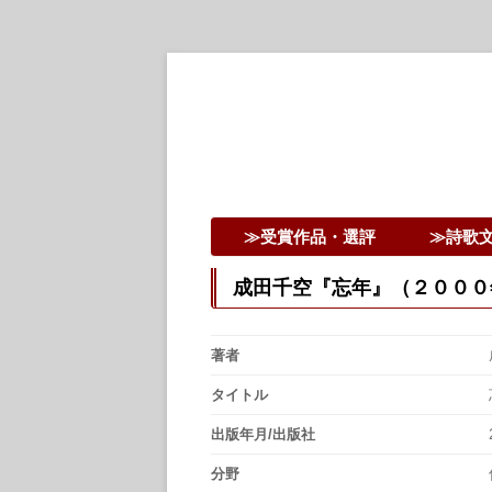
詩歌文学館賞30回記念特設ページ
詩歌文学館賞
≫受賞作品・選評
≫詩歌
成田千空『忘年』（２０００
著者
タイトル
出版年月/出版社
分野