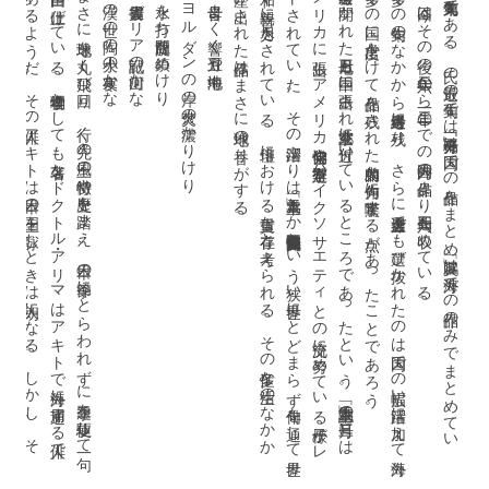
。
ま
さ
に
地球を
丸く
飛び
回り
、
行く
先々の
風土の
特徴や
歴史を
踏ま
え
、
日本の
季節に
と
ら
わ
れ
ず
に
季題を
駆使し
て
一句
を
自由に
仕上げ
て
い
る
。
物理学者と
し
て
も
著名な
ド
ク
ト
ル
・ア
リ
マ
は
ア
キ
ト
で
海外に
通用す
る
俳人で
も
あ
る
よ
う
だ
。
そ
の
俳人ア
キ
ト
は
日本の
国土を
詠む
と
き
は
朗人に
な
る
。
し
か
し
、
そ
の
眼は
日本も
地球の
一部と
し
て
と
ら
え
大ら
か
に
詠い
あ
げ
て
格調も
高く
詩情に
も
富む
漢の世の陶の小犬の夜寒かな
揚雲雀ガリア戦記の山河かな
水を打ち凱旋門を鎮めけり
ヨルダンの岸の焚火の濃かりけり
母音よく響く五月や地中海
。
選考会が
開か
れ
た
三月七日も
中国に
出張さ
れ
北京空港に
近付い
て
い
る
と
こ
ろ
で
あ
っ
た
と
い
う
。
主宰誌「天為」の
三月号に
は
ア
メ
リ
カ
に
出張し
ア
メ
リ
カ
俳句協会や
有季定型ハ
イ
ク
ソ
サ
エ
テ
ィ
と
の
交流に
努め
て
い
る
様子が
レ
ポ
ート
さ
れ
て
い
た
。
そ
の
活躍ぶ
り
は
「天為」主宰と
か
国際俳句交流協会会長と
い
う
狭い
世界に
と
ど
ま
ら
ず
俳句を
通し
て
世界
の
平和や
親善に
尽力を
さ
れ
て
い
る
。
俳壇に
お
け
る
貴重な
存在と
考え
ら
れ
る
。
そ
の
多忙な
生活の
な
か
か
ら
産み
出さ
れ
た
作品は
ま
さ
に
地球の
香り
が
す
る
。
「流轉」が
多く
の
句集の
な
か
か
ら
最終選考に
残り
、
さ
ら
に
選考会席上で
も
選び
抜か
れ
た
の
は
国内で
の
幅広い
活躍に
加え
て
海外
の
多く
の
国に
度々出か
け
て
作品を
残さ
れ
た
精力的な
作句力に
驚嘆す
る
点が
あ
っ
た
こ
と
で
あ
ろ
う
る
。
有馬朗人句集「流轉」は
第九句集で
あ
る
。
氏の
最近の
句集で
は
「不稀」「分光」は
国内で
の
作品を
ま
と
め
「鵬翼」は
海外で
の
作品の
み
で
ま
と
め
て
い
。
今回は
そ
の
後の
二〇〇六年か
ら
二〇一〇年ま
で
の
国内外の
作品よ
り
四三六句を
収め
て
い
る