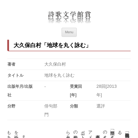
詩歌文学館賞
詩歌文学館賞30回記念特設ページ
Menu
大久保白村「地球を丸く詠む」
大久保白村
著者
地球を丸く詠む
タイトル
-
28回[2013
出版年月/出版
受賞回
年]
社
[年]
俳句部
選評
分野
分類
門