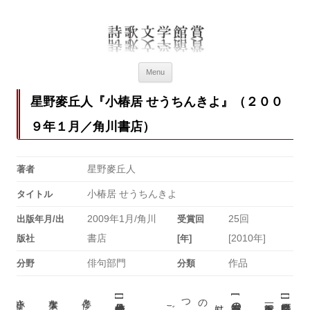
詩歌文学館賞
詩歌文学館賞30回記念特設ページ
Menu
星野麥丘人『小椿居 せうちんきよ』（２００
９年１月／角川書店）
星野麥丘人
著者
小椿居 せうちんきよ
タイトル
2009年1月/角川
25回
出版年月/出
受賞回
書店
[2010年]
版社
[年]
俳句部門
作品
分野
分類
[
[
[
]
]