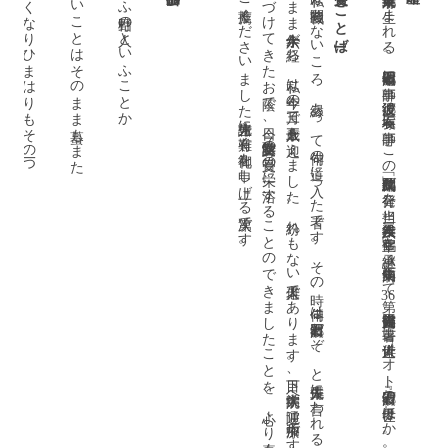
皆小さくなりひまはりもその一つ
大事ないことはそのまま蟇もまた
儚々とふ枯野の人といふことか
。
の
つ
受賞のことば
ご推薦くださいました諸先生方に有難く御礼を申し上げる次第です。
私は戦後間
も
な
い
こ
ろ
、縁
あ
っ
て俳句
の道
に入
っ
た者
で
す
。
そ
の時
、俳句
は石田波郷
だ
ぞ
、
と先輩俳人
に言
わ
れ
る
ま
ま
、波郷
の「鶴」
に投句
し
た
の
が始
ま
り
で
す
。
そ
ま
ま六十余年
が経
ち
、私
は今年
の三月
で八十五歳
を迎
え
ま
し
た
。紛
れ
も
な
い老俳人
で
あ
り
ま
す
。目下
、大学病院
へ通院
、加療中
で
す
が
、幸
い作句
に
は支障
が
あ
り
ま
せ
ん
。長
い間作句
を
づ
け
て
き
た
お蔭
で
、今日
、詩歌文学館賞
の受賞
の栄
に浴
す
る
こ
と
の
で
き
ま
し
た
こ
と
を
、心
よ
り喜
ん
で
お
り
ま
す
一九二五年東京府下に生まれる。四七年石田波郷に師事。波郷没後、石塚友二に師事。この間「鶴」編集及び発行を担当。八六年友二没後、「鶴」主宰を継承。句集『雨滴集』にて第
]
36
回俳人協会賞受賞。著書に『近世俳人ノオト』『石田波郷の世界』ほか。俳人協会顧問。