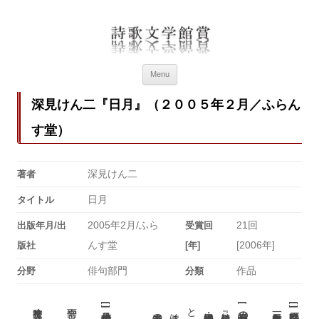
詩歌文学館賞
詩歌文学館賞30回記念特設ページ
Menu
深見けん二『日月』（２００５年２月／ふらん
す堂）
深見けん二
著者
日月
タイトル
2005年2月/ふら
21回
出版年月/出
受賞回
んす堂
[2006年]
版社
[年]
俳句部門
作品
分野
分類
[
[
[
]
受賞の言葉
]
]