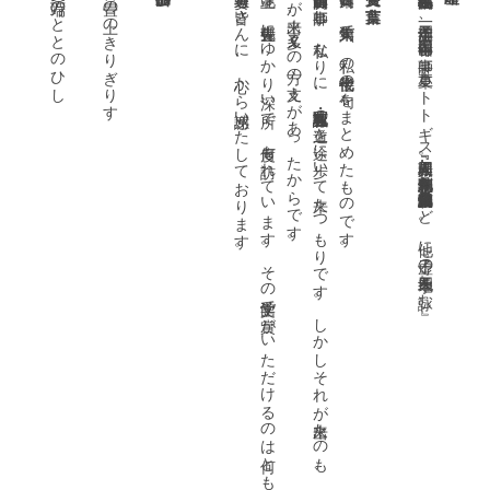
の弁当赤き紐ほどく
除夜篝焚く万端のととのひし
雨音や畳の上のきりぎりす
と
。
選考委員の皆さんに、心から感謝いたしております。
北上は、青邨先生にゆかり深い所で、何度も訪れています。その文学館で賞がいただけるのは何とも嬉しい限りです。
高浜虚子・山口青邨両師に師事
し
、私
な
り
に
、花鳥諷詠・客観写生
の道
を一途
に歩
い
て来
た
つ
も
り
で
す
。
し
か
し
そ
れ
が出来
た
の
も
、門下
の
よ
い連衆
や
、仲間
が
あ
っ
て句会
を共
に
す
る
こ
が出来
、又多
く
の方
の支
え
が
あ
っ
た
か
ら
で
す
句集『日月』は、第六句集で、私の七十代後半の句をまとめたものです。
一九二二年福島県高玉鉱山生れ。四一年高浜虚子、四二年山口青邨に師事。『夏草』『ホトトギス』『珊』『屋根』同人。九一年『花鳥来』（季刊）創刊主宰。句集『父子唱和』『花鳥来』（俳人協会賞）『水影』など。他に『虚子の天地』『四季を詠む』