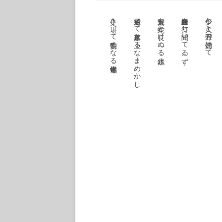
き
日は西に樗は井戸に降りそそぐ
この椅子に人在らぬ日の夏落葉
人の世は跫音ばかり韮の花
生き堪へて貌昏くなる青蜥蜴
蛇過ぎて草起き上るなまめかし
荒髪も蛇と長けぬる水鏡
白絣合槌を打ち聞いてゐず
少年と犬と五月の雲灼けて
の国山累々と
ほととぎす
蜀魂