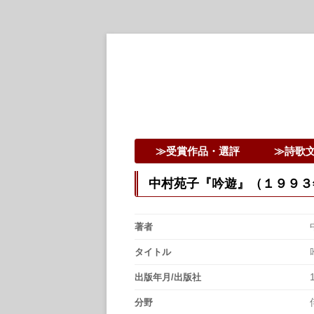
詩歌文学館賞30回記念特設ページ
詩歌文学館賞
≫受賞作品・選評
≫詩歌
中村苑子『吟遊』（１９９３
著者
タイトル
出版年月/出版社
分野