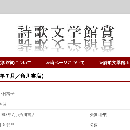
文学館賞について
≫当ページについて
≫詩歌文学館ホ
年７月／角川書店）
中村苑子
吟遊
1993年7月/角川書店
受賞回[年]
俳句部門
分類