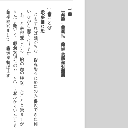
『吟遊』と手を取り合いまして、選考委員の方々に厚く御礼申し上げます。
き
。
い
。
彫心の句集が受賞した思い
[
[
受賞のことば
]
も
っ
と若
き日
の受賞
で
し
た
ら
、明日
へ
の励
み
の鞭
に
な
っ
た
こ
と
と思
い
ま
す
が
、今
は
、私
が頂
い
た
の
で
は
な
く
、十年
の余
、私
と共
に歩
ん
で
た
、『吟遊』
と
い
う
、彫心
の句集
が賞
を頂
い
た
の
だ
、
と
い
う感
が
ふ
か
く
い
た
し
ま
す
と
も
す
れ
ば荒
れ
が
ち
な
、自分
の魂
を宥
め
る
た
め
に
の
み長年書
き次
い
で
き
た俳句
で
、
こ
の
よ
う
に大
き
な賞
を頂
い
て
よ
い
の
か
、
と
、戸惑
な
が
ら恐懼
し
て
お
り
ま
す
一九一三年三月二五日、静岡生れ。日本女子大中退。三橋鷹女を識り、久保田万太郎の「春燈」に入会。高柳重信と「俳句評論」を創刊。句集『水妖詞館』『花狩』他。第二八回蛇笏賞受賞。
]