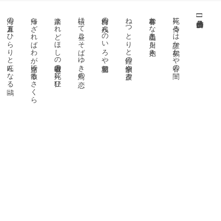
海の五月よひらりと旺んなる鷗
帰らざればわが空席に散るさくら
踏まれどほしの磯巾着の死に狂ひ
磧にて昼こそばゆき鳥の恋
白梅の残んのいろや実朝忌
ねつとりと鐘の余韻や夕霞
暮春かな山黒々と川を抱き
死に侍るは誰か鵺かや春の闇
[
]