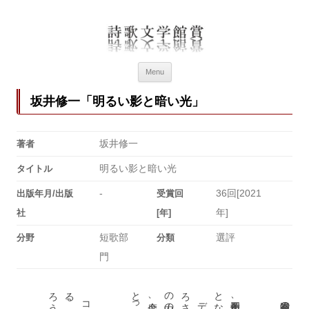
詩歌文学館賞
詩歌文学館賞30回記念特設ページ
Menu
坂井修一「明るい影と暗い光」
坂井修一
著者
明るい影と暗い光
タイトル
-
36回[2021
出版年月/出版
受賞回
年]
社
[年]
短歌部
選評
分野
分類
門
。