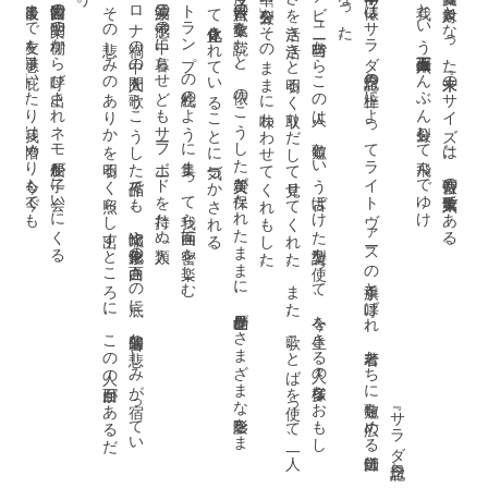
子供
の成長
を見守
る母
。『未来
の
サ
イ
ズ』
は
、
そ
の存在感
を示
す歌集
で
も
あ
っ
た
。母
と
し
て
の俵
の強
さ
、優
し
さ
、
そ
し
て御
し
が
た
さ
が浮
き上
が
っ
て見
え
て
く
る
。
こ
の「最後
ま
で」
な
ど
は
こ
れ
ま
で
あ
ま
り見
な
か
っ
た歌
い
ぶ
り
で
、俵万智
に
も
こ
う
し
た断崖
の
よ
う
な思
い
は
あ
る
の
だ
と
あ
ら
た
め
て意識
さ
せ
ら
れ
た
コ
ロ
ナ禍
の中
の人間
を歌
う
こ
う
し
た作品
で
も
、比喩
や形象化
の面白
さ
の底
に
、普遍的
な悲
し
み
が宿
っ
て
い
る
。
そ
の悲
し
み
の
あ
り
か
を明
る
く照
ら
し出
す
と
こ
ろ
に
、
こ
の人
の面目
が
あ
る
だ
ろ
う
。
今度
、六番目
の歌集
を読
む
と
、俵
の
こ
う
し
た美質
が保
た
れ
た
ま
ま
に
、作品世界
が
さ
ま
ざ
ま
な陰影
を
ま
と
っ
て立体化
さ
れ
て
い
る
こ
と
に気
づ
か
さ
れ
る
。
デ
ビ
ュー当時
か
ら
こ
の人
は
、短歌
と
い
う古
ぼ
け
た詩型
を使
っ
て
、今
を生
き
る人々
の多様
な
お
も
し
ろ
さ
を活
き活
き
と明
る
く取
り
だ
し
て見
せ
て
く
れ
た
。
ま
た
、歌
こ
と
ば
を使
っ
て
、一人
の中
の「分裂」
を
そ
の
ま
ま
に味
わ
わ
せ
て
く
れ
も
し
た
。
三十四年前
、俵
は『
サ
ラ
ダ記念日』
の上梓
に
よ
っ
て
ラ
イ
ト
ヴ
ァー
ス
の旗手
と呼
ば
れ
、若者
た
ち
に短歌
を広
め
る伝道師
と
な
っ
た
今回受賞の対象となった『未来のサイズ』は、俵万智の第六歌集である。
最後まで友を息子は庇いたり我は憎めり今も今でも
図書館の閉架の棚から呼び出されネモ船長が子に会いにくる
第二波の予感の中に暮らせどもサーフボードを持たぬ人類
トランプの絵札のように集まって我ら画面に密を楽しむ
我という三百六十五面体ぶんぶん分裂して飛んでゆけ
『サラダ記念日』